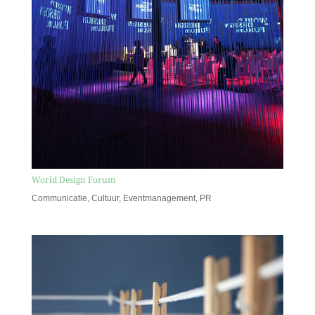
World Design Forum
Communicatie
,
Cultuur
,
Eventmanagement
,
PR