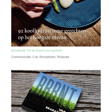
Kookboek: Uit de hand van topchefs
Communicatie
,
Culi
,
Recepturen
,
Redactie