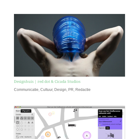
Designhuis | red dot & Cicada Studios
Communicatie
,
Cultuur
,
Design
,
PR
,
Redactie