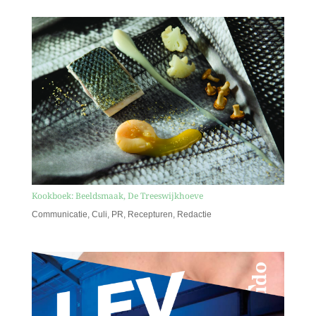
Kookboek: Beeldsmaak, De Treeswijkhoeve
Communicatie
,
Culi
,
PR
,
Recepturen
,
Redactie