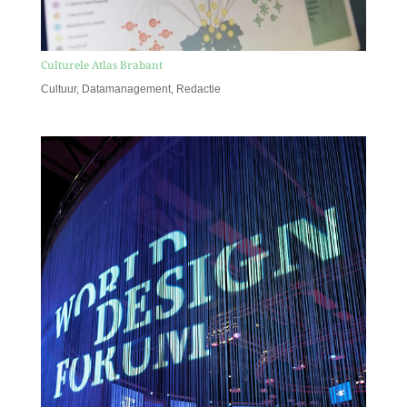
Culturele Atlas Brabant
Cultuur
,
Datamanagement
,
Redactie