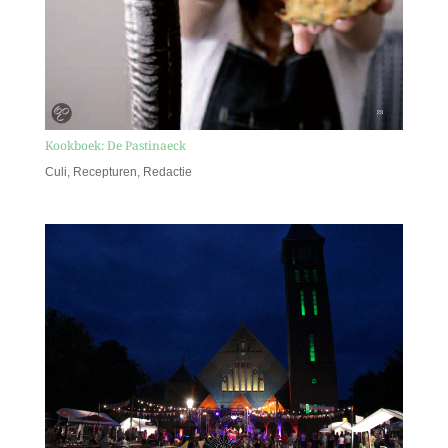
Kookboek: De Pastinaeck
Culi
,
Recepturen
,
Redactie