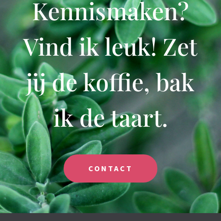
Kennismaken?
Vind ik leuk! Zet
jij de koffie, bak
ik de taart.
CONTACT