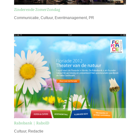
Zinderende ZomerZondag
Communicatie
,
Cultuur
,
Eventmanagement
,
PR
Rabobank | RaboID
Cultuur
,
Redactie