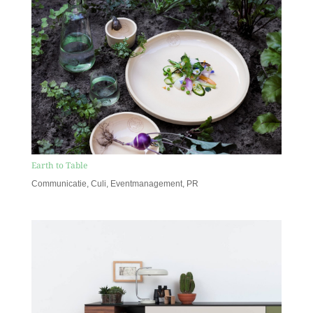
Earth to Table
Communicatie
,
Culi
,
Eventmanagement
,
PR