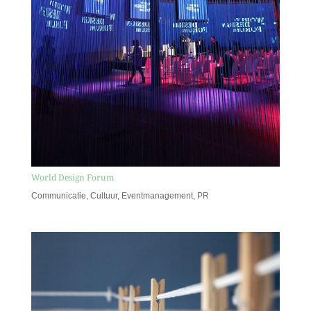
World Design Forum
Communicatie
,
Cultuur
,
Eventmanagement
,
PR