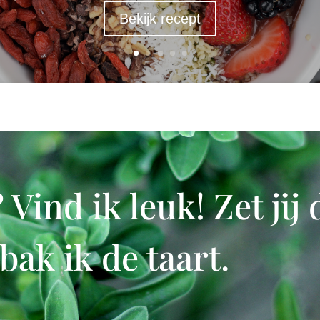
Bekijk recept
ind ik leuk! Zet jij 
 bak ik de taart.