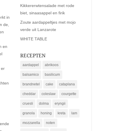
Kikkererwtensalade met rode
biet, sinaasappel en firik
kt in
Zoute aardappeltjes met mojo
n de,
verde uit Lanzarote
een
WHITE TABLE
n en
el
RECEPTEN
n
aardappel
abrikoos
 er
balsamico
basilicum
chten
brandnetel
cake
cataplana
cheddar
coleslaw
courgette
cruesli
dolma
eryngii
granola
honing
kreta
lam
mozzarella
noten
mende
n