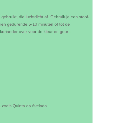
gebruikt, die luchtdicht af. Gebruik je een stoof-
oken gedurende 5-10 minuten of tot de
 koriander over voor de kleur en geur.
, zoals Quinta da Avelada.