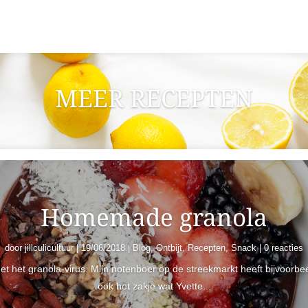
MEER RECEPTEN
Homemade granola
door
jillculicultuur
|
19/06/2018
|
Blog
,
Ontbijt
,
Recepten
,
Snack
| 0 reacties
jillculicultuur
18/09/2017
Blog
Diner
Recepten
t het granola-virus. Mijn notenboer op de streekmarkt heeft bijvoorbee
ook het zakje wat Yvette...