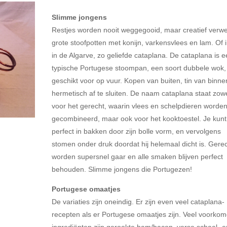
Slimme jongens
Restjes worden nooit weggegooid, maar creatief verwer
grote stoofpotten met konijn, varkensvlees en lam. Of i
in de Algarve, zo geliefde cataplana. De cataplana is 
typische Portugese stoompan, een soort dubbele wok,
geschikt voor op vuur. Kopen van buiten, tin van binne
hermetisch af te sluiten. De naam cataplana staat zow
voor het gerecht, waarin vlees en schelpdieren worde
gecombineerd, maar ook voor het kooktoestel. Je kunt
perfect in bakken door zijn bolle vorm, en vervolgens
stomen onder druk doordat hij helemaal dicht is. Gere
worden supersnel gaar en alle smaken blijven perfect
behouden. Slimme jongens die Portugezen!
Portugese omaatjes
De variaties zijn oneindig. Er zijn even veel cataplana-
recepten als er Portugese omaatjes zijn. Veel voorko
ingrediënten zijn gerookte ham/bacon, verse schaal- e