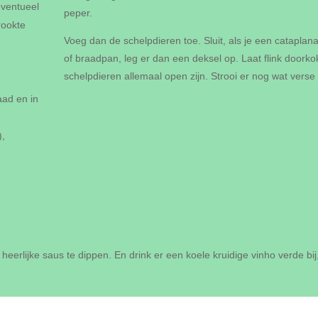
eventueel
peper.
rookte
Voeg dan de schelpdieren toe. Sluit, als je een cataplana 
of braadpan, leg er dan een deksel op. Laat flink doork
schelpdieren allemaal open zijn. Strooi er nog wat verse
aad en in
),
heerlijke saus te dippen. En drink er een koele kruidige vinho verde bij