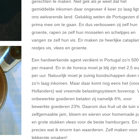
gerechten te maken. Niet gek als je weet dat het
gemiddelde inkomen daar ongeveer 4 keer zo laag ligt 
ons welvarende land. Gelukkig weten de Portugezen d
prima mee om te gaan. En dus verbouwen zij zelf hun
groente, rapen ze zelf hun mosselen en schelpjes en
vangen ze zelf hun vis. En maken ze heerlijke catapla
restjes vis, vlees en groente.
Een hardwerkende agent verdient in Portugal zo’n 500
per maand. En in de horeca moet je blij zijn met 2,5 e
per uur. Natuurlijk moet je zuinig boodschappen doen
zo’n laag inkomen. Maar daar komt nog eens het (voo
Hollanders) wat vreemde belastingsysteem bovenop. 
onbewerkte goederen betalen zij namelijk 6%, voor
bewerkte goederen 23%. Daarom dus fruit uit de tuin 
zelfgemaakte jam, bloem en eieren voor homemade p
en grote stukken vlees voor de beste hamburgers. En d
precies wat ik enorm kan waarderen. Zelf maken voor
lekkerste smaken!