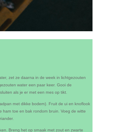
er, zet ze daarna in de week in lichtgezouten
tgezouten water een paar keer. Gooi de
luiten als je er met een mes op tikt.
braadpan met dikke bodem). Fruit de ui en knoflook
de ham toe en bak rondom bruin. Voeg de witte
riander.
koken. Breng het op smaak met zout en zwarte