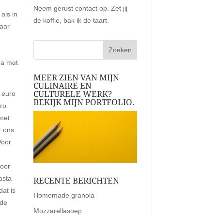
Neem gerust contact op. Zet jij
als in
de koffie, bak ik de taart.
aar
na met
MEER ZIEN VAN MIJN
CULINAIRE EN
CULTURELE WERK?
 euro
BEKIJK MIJN PORTFOLIO.
uro
 met
r ons
Voor
voor
asta
RECENTE BERICHTEN
at is
Homemade granola
 de
Mozzarellasoep