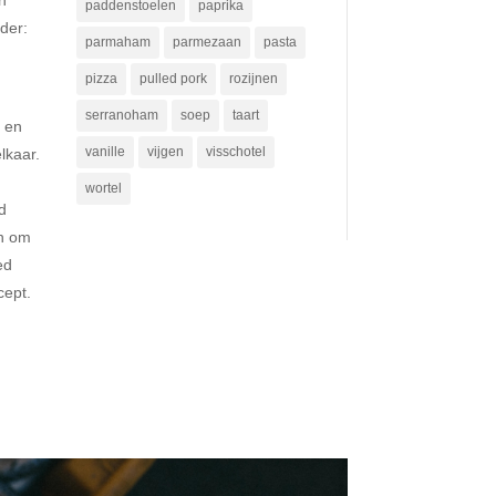
paddenstoelen
paprika
nder:
parmaham
parmezaan
pasta
pizza
pulled pork
rozijnen
serranoham
soep
taart
n en
vanille
vijgen
visschotel
lkaar.
wortel
d
jn om
ed
cept.