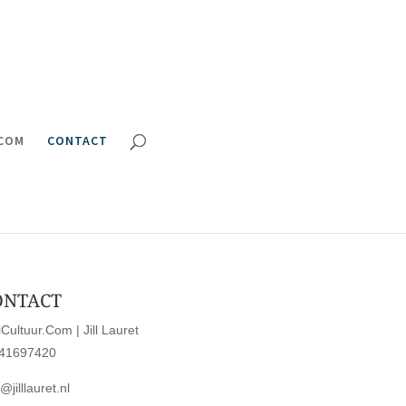
.COM
CONTACT
ONTACT
iCultuur.Com | Jill Lauret
41697420
@jilllauret.nl