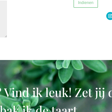
Indienen
ind ik leuk! Zet jij 
 bak ik de taart.