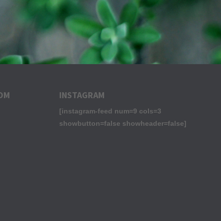
OM
INSTAGRAM
[instagram-feed num=9 cols=3
showbutton=false showheader=false]