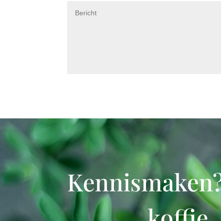
Kennismaken? V
koffie,