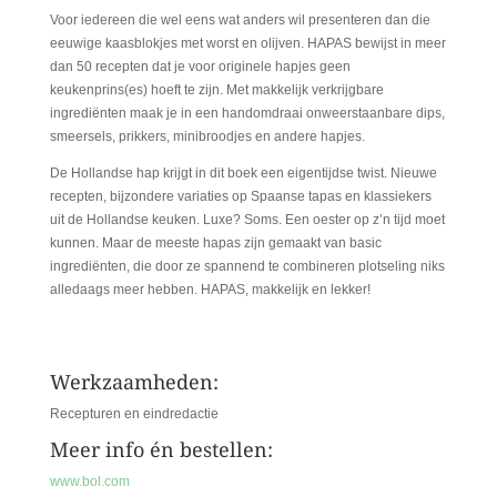
Voor iedereen die wel eens wat anders wil presenteren dan die
eeuwige kaasblokjes met worst en olijven. HAPAS bewijst in meer
dan 50 recepten dat je voor originele hapjes geen
keukenprins(es) hoeft te zijn. Met makkelijk verkrijgbare
ingrediënten maak je in een handomdraai onweerstaanbare dips,
smeersels, prikkers, minibroodjes en andere hapjes.
De Hollandse hap krijgt in dit boek een eigentijdse twist. Nieuwe
recepten, bijzondere variaties op Spaanse tapas en klassiekers
uit de Hollandse keuken. Luxe? Soms. Een oester op z’n tijd moet
kunnen. Maar de meeste hapas zijn gemaakt van basic
ingrediënten, die door ze spannend te combineren plotseling niks
alledaags meer hebben. HAPAS, makkelijk en lekker!
Werkzaamheden:
Recepturen en eindredactie
Meer info én bestellen:
www.bol.com