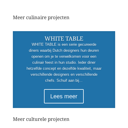
Meer culinaire projecten
WHITE TABLE
WHITE TABLE is een serie gecureerde
diners waarbij Dutch designers hun deuren
openen om je te verwelkomen voor een
culinair feest in hun studio. Ieder diner
hetzelfde concept en dezelfde kwaliteit, maar
verschillende designers en verschillende
chefs. Schuif aan bij...
Lees meer
Meer culturele projecten