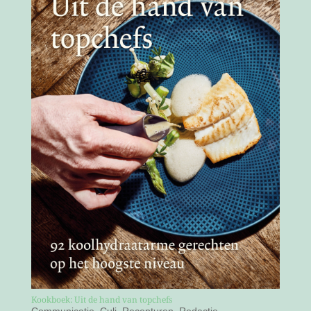
Kookboek: Uit de hand van topchefs
Communicatie
,
Culi
,
Recepturen
,
Redactie