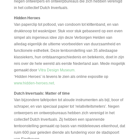
negen ontwerpers en ontwerpbureaus die zich hebben verenigd
in het collectief Dutch Invertuals.
Hidden Heroes
Van paperclip tot potlood, van condoom tot klittenband, en van
drukknoop tot wasknijper. Stuk voor stuk gebaseerd op een even
simpel als ingenieus idee zijn deze Verborgen Helden van
alledag eigenlijk de ultieme voorbeelden van duurzaamheid en
functionele esthetiek. Deze tentoonstelling van 35 alledaagse
klassiekers, hun ontstaansgeschiedenis en betekenis, doet in zijn
reis over de hele wereld als eerste Nederland aan. Mede mogelijk
gemaakt door
Vitra Design Museum.
‘Hidden Heroes’ is tevens te zien als online expositie op
www.hidden-heroes.net
.
Dutch Invertuals: Matter of time
Van bijzondere tafelpoten tot aloude instrumenten als bijl, boor of
schraper, en van speciaal papier tot ‘relativiteitsmeters’. Negen
ontwerpers en ontwerpbureaus hebben zich verenigd in het
collectief Dutch Invertuals. Zij hebben een spannende
tentoonstelling gemaakt op basis van middeleeuws eikenhout, dat
ruim 600 jaar geleden diende als fundering voor de stadspoort