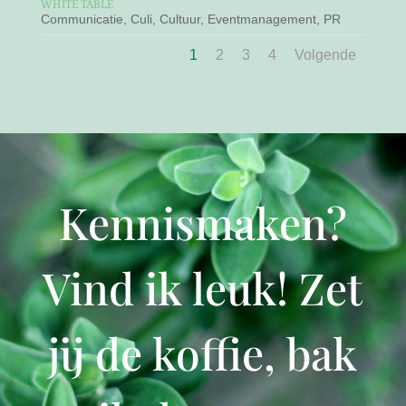
WHITE TABLE
Communicatie
,
Culi
,
Cultuur
,
Eventmanagement
,
PR
1
2
3
4
Volgende
Kennismaken?
Vind ik leuk! Zet
jij de koffie, bak