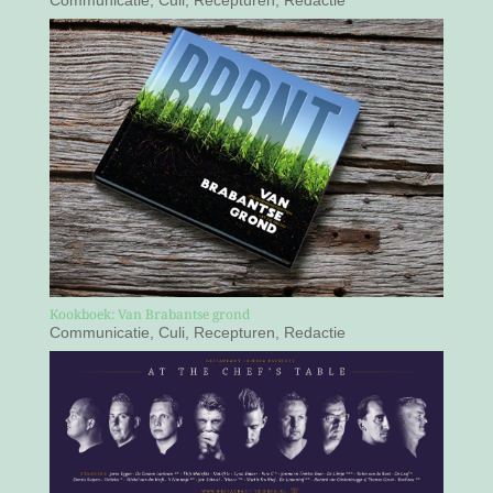
Kookboek: Van Brabantse grond
Communicatie
,
Culi
,
Recepturen
,
Redactie