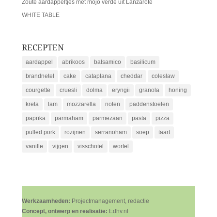
Zoute aardappeltjes met mojo verde uit Lanzarote
WHITE TABLE
RECEPTEN
aardappel
abrikoos
balsamico
basilicum
brandnetel
cake
cataplana
cheddar
coleslaw
courgette
cruesli
dolma
eryngii
granola
honing
kreta
lam
mozzarella
noten
paddenstoelen
paprika
parmaham
parmezaan
pasta
pizza
pulled pork
rozijnen
serranoham
soep
taart
vanille
vijgen
visschotel
wortel
Werkzaamheden:
Projectmanagement, redactie
Concept, ontwerp en realisatie:
Edhv.nl