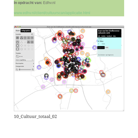
In opdracht van:
Edhv.nl
www.edhv.nl/client/cultuurscan/applicatie.html
10_Cultuur_totaal_02