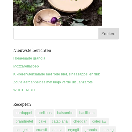
Nieuwste berichten
Homemade granola
Mozzarellasoep
Kikkererwtensalade met rode biet, sinaasappel en firik
Zoute aardappeltjes met mojo verde uit Lanzarote
WHITE TABLE
Recepten
aardappel
abrikoos
balsamico
basilicum
brandnetel
cake
cataplana
cheddar
coleslaw
courgette
cruesli
dolma
eryngii
granola
honing