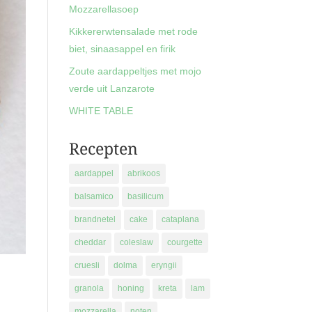
Mozzarellasoep
Kikkererwtensalade met rode
biet, sinaasappel en firik
Zoute aardappeltjes met mojo
verde uit Lanzarote
WHITE TABLE
Recepten
aardappel
abrikoos
balsamico
basilicum
brandnetel
cake
cataplana
cheddar
coleslaw
courgette
cruesli
dolma
eryngii
granola
honing
kreta
lam
mozzarella
noten