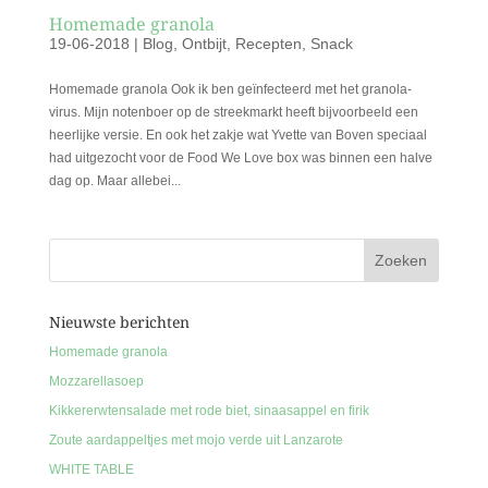
Homemade granola
19-06-2018
|
Blog
,
Ontbijt
,
Recepten
,
Snack
Homemade granola Ook ik ben geïnfecteerd met het granola-
virus. Mijn notenboer op de streekmarkt heeft bijvoorbeeld een
heerlijke versie. En ook het zakje wat Yvette van Boven speciaal
had uitgezocht voor de Food We Love box was binnen een halve
dag op. Maar allebei...
Nieuwste berichten
Homemade granola
Mozzarellasoep
Kikkererwtensalade met rode biet, sinaasappel en firik
Zoute aardappeltjes met mojo verde uit Lanzarote
WHITE TABLE