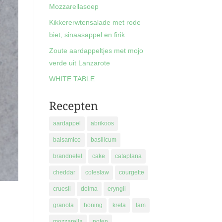
Mozzarellasoep
Kikkererwtensalade met rode
biet, sinaasappel en firik
Zoute aardappeltjes met mojo
verde uit Lanzarote
WHITE TABLE
Recepten
aardappel
abrikoos
balsamico
basilicum
brandnetel
cake
cataplana
cheddar
coleslaw
courgette
cruesli
dolma
eryngii
granola
honing
kreta
lam
mozzarella
noten