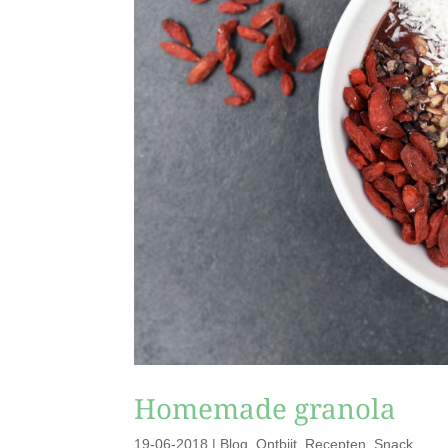
Homemade granola
19-06-2018
|
Blog
,
Ontbijt
,
Recepten
,
Snack