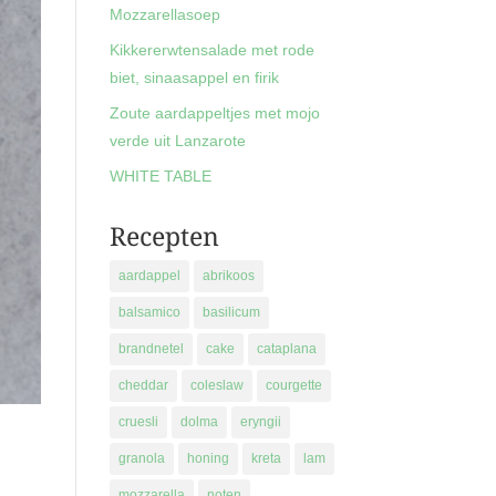
Mozzarellasoep
Kikkererwtensalade met rode
biet, sinaasappel en firik
Zoute aardappeltjes met mojo
verde uit Lanzarote
WHITE TABLE
Recepten
aardappel
abrikoos
balsamico
basilicum
brandnetel
cake
cataplana
cheddar
coleslaw
courgette
cruesli
dolma
eryngii
granola
honing
kreta
lam
mozzarella
noten