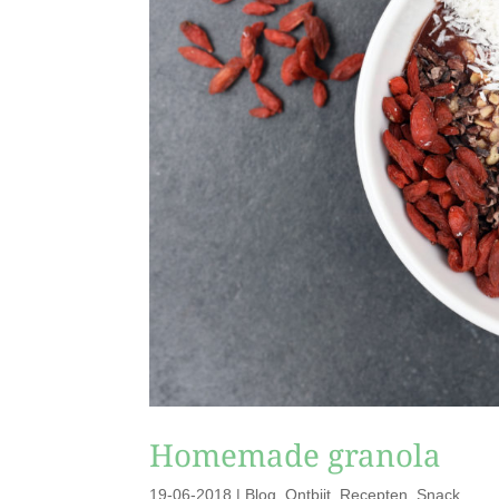
Homemade granola
19-06-2018
|
Blog
,
Ontbijt
,
Recepten
,
Snack