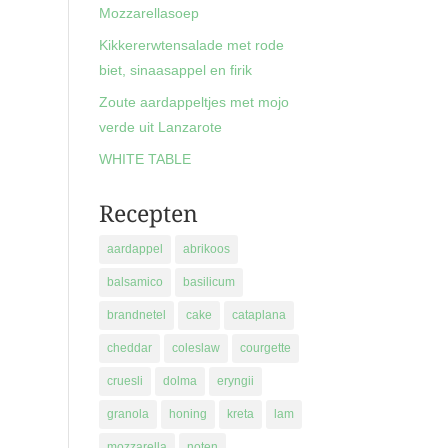
Mozzarellasoep
Kikkererwtensalade met rode
biet, sinaasappel en firik
Zoute aardappeltjes met mojo
verde uit Lanzarote
WHITE TABLE
Recepten
aardappel
abrikoos
balsamico
basilicum
brandnetel
cake
cataplana
cheddar
coleslaw
courgette
cruesli
dolma
eryngii
granola
honing
kreta
lam
mozzarella
noten