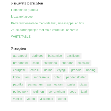
Nieuwste berichten
Homemade granola
Mozzarellasoep
Kikkererwtensalade met rode biet, sinaasappel en firik
Zoute aardappeltjes met mojo verde uit Lanzarote
WHITE TABLE
Recepten
aardappel
abrikoos
balsamico
basilicum
brandnetel
cake
cataplana
cheddar
coleslaw
courgette
cruesli
dolma
eryngii
granola
honing
kreta
lam
mozzarella
noten
paddenstoelen
paprika
parmaham
parmezaan
pasta
pizza
pulled pork
rozijnen
serranoham
soep
taart
vanille
vijgen
visschotel
wortel