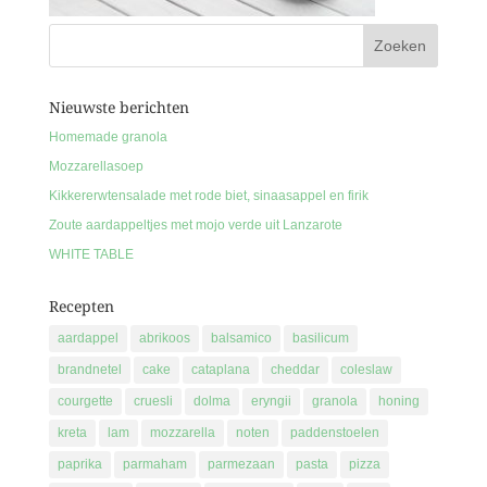
Nieuwste berichten
Homemade granola
Mozzarellasoep
Kikkererwtensalade met rode biet, sinaasappel en firik
Zoute aardappeltjes met mojo verde uit Lanzarote
WHITE TABLE
Recepten
aardappel
abrikoos
balsamico
basilicum
brandnetel
cake
cataplana
cheddar
coleslaw
courgette
cruesli
dolma
eryngii
granola
honing
kreta
lam
mozzarella
noten
paddenstoelen
paprika
parmaham
parmezaan
pasta
pizza