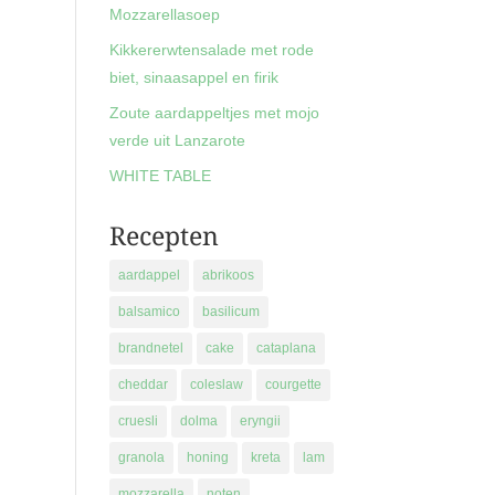
Mozzarellasoep
Kikkererwtensalade met rode
biet, sinaasappel en firik
Zoute aardappeltjes met mojo
verde uit Lanzarote
WHITE TABLE
Recepten
aardappel
abrikoos
balsamico
basilicum
brandnetel
cake
cataplana
cheddar
coleslaw
courgette
cruesli
dolma
eryngii
granola
honing
kreta
lam
mozzarella
noten