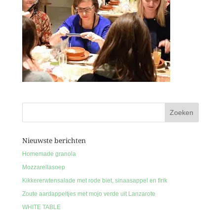
Nieuwste berichten
Homemade granola
Mozzarellasoep
Kikkererwtensalade met rode biet, sinaasappel en firik
Zoute aardappeltjes met mojo verde uit Lanzarote
WHITE TABLE