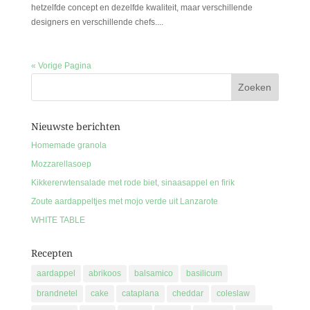
hetzelfde concept en dezelfde kwaliteit, maar verschillende
designers en verschillende chefs....
« Vorige Pagina
Nieuwste berichten
Homemade granola
Mozzarellasoep
Kikkererwtensalade met rode biet, sinaasappel en firik
Zoute aardappeltjes met mojo verde uit Lanzarote
WHITE TABLE
Recepten
aardappel
abrikoos
balsamico
basilicum
brandnetel
cake
cataplana
cheddar
coleslaw