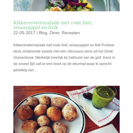
Kikkererwtensalade met rode biet,
sinaasappel en firik
22-05-2017
|
Blog
,
Diner
,
Recepten
Kikkererwtensalade met rode biet, sinaasappel en firik Probeer
deze zinderende salade met een citrussaus eens uit het Grote
Granenboek. Werkelijk heerlijk bij halloumi van de grill. Eens in
de zoveel tijd valt er een boek op de deurmat waar ik oprecht
gelukkig van...