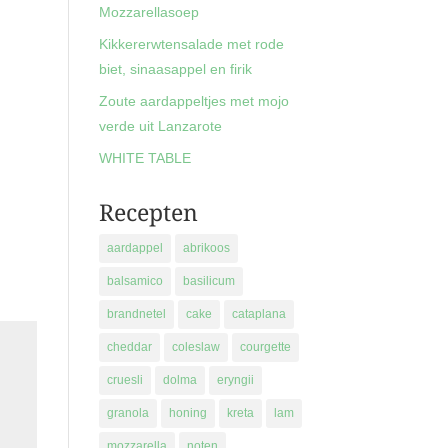
Mozzarellasoep
Kikkererwtensalade met rode
biet, sinaasappel en firik
Zoute aardappeltjes met mojo
verde uit Lanzarote
WHITE TABLE
Recepten
aardappel
abrikoos
balsamico
basilicum
brandnetel
cake
cataplana
cheddar
coleslaw
courgette
cruesli
dolma
eryngii
granola
honing
kreta
lam
mozzarella
noten