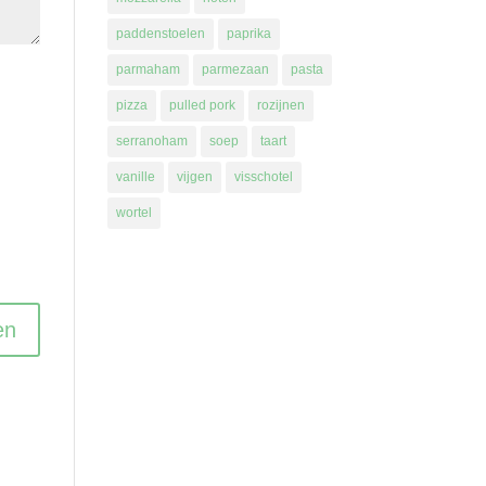
paddenstoelen
paprika
parmaham
parmezaan
pasta
pizza
pulled pork
rozijnen
serranoham
soep
taart
vanille
vijgen
visschotel
wortel