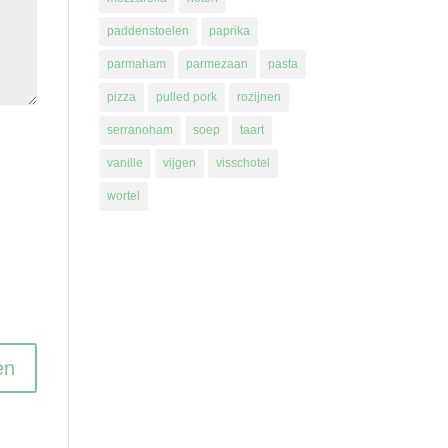
paddenstoelen
paprika
parmaham
parmezaan
pasta
pizza
pulled pork
rozijnen
serranoham
soep
taart
vanille
vijgen
visschotel
wortel