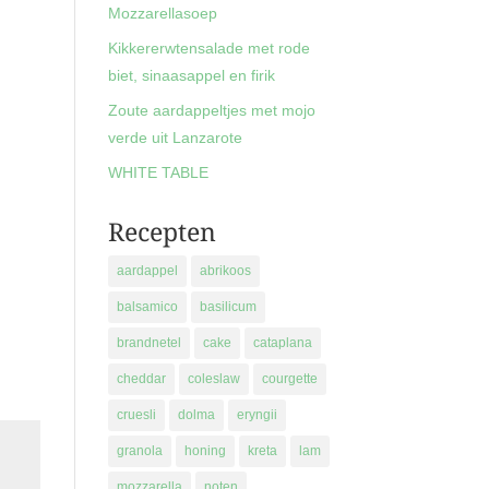
Mozzarellasoep
Kikkererwtensalade met rode
biet, sinaasappel en firik
Zoute aardappeltjes met mojo
verde uit Lanzarote
WHITE TABLE
Recepten
aardappel
abrikoos
balsamico
basilicum
brandnetel
cake
cataplana
cheddar
coleslaw
courgette
cruesli
dolma
eryngii
granola
honing
kreta
lam
mozzarella
noten