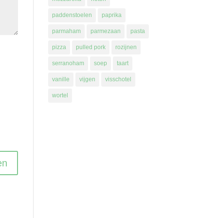
paddenstoelen
paprika
parmaham
parmezaan
pasta
pizza
pulled pork
rozijnen
serranoham
soep
taart
vanille
vijgen
visschotel
wortel