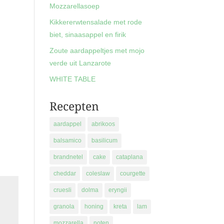
Mozzarellasoep
Kikkererwtensalade met rode
biet, sinaasappel en firik
Zoute aardappeltjes met mojo
verde uit Lanzarote
WHITE TABLE
Recepten
aardappel
abrikoos
balsamico
basilicum
brandnetel
cake
cataplana
cheddar
coleslaw
courgette
cruesli
dolma
eryngii
granola
honing
kreta
lam
mozzarella
noten