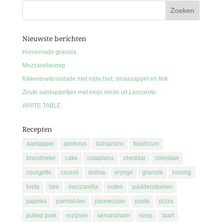
Nieuwste berichten
Homemade granola
Mozzarellasoep
Kikkererwtensalade met rode biet, sinaasappel en firik
Zoute aardappeltjes met mojo verde uit Lanzarote
WHITE TABLE
Recepten
aardappel
abrikoos
balsamico
basilicum
brandnetel
cake
cataplana
cheddar
coleslaw
courgette
cruesli
dolma
eryngii
granola
honing
kreta
lam
mozzarella
noten
paddenstoelen
paprika
parmaham
parmezaan
pasta
pizza
pulled pork
rozijnen
serranoham
soep
taart