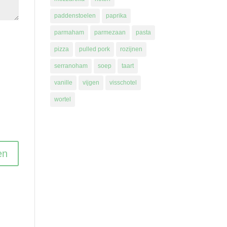
paddenstoelen
paprika
parmaham
parmezaan
pasta
pizza
pulled pork
rozijnen
serranoham
soep
taart
vanille
vijgen
visschotel
wortel