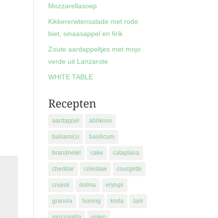
Mozzarellasoep
Kikkererwtensalade met rode
biet, sinaasappel en firik
Zoute aardappeltjes met mojo
verde uit Lanzarote
WHITE TABLE
Recepten
aardappel
abrikoos
balsamico
basilicum
brandnetel
cake
cataplana
cheddar
coleslaw
courgette
cruesli
dolma
eryngii
granola
honing
kreta
lam
mozzarella
noten