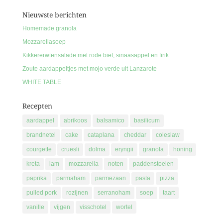
Nieuwste berichten
Homemade granola
Mozzarellasoep
Kikkererwtensalade met rode biet, sinaasappel en firik
Zoute aardappeltjes met mojo verde uit Lanzarote
WHITE TABLE
Recepten
aardappel
abrikoos
balsamico
basilicum
brandnetel
cake
cataplana
cheddar
coleslaw
courgette
cruesli
dolma
eryngii
granola
honing
kreta
lam
mozzarella
noten
paddenstoelen
paprika
parmaham
parmezaan
pasta
pizza
pulled pork
rozijnen
serranoham
soep
taart
vanille
vijgen
visschotel
wortel