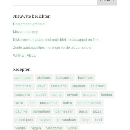
Nieuwste berichten
Homemade granola
Mozzarellasoep
Kikkererwtensalade met rode biet, sinaasappel en firik
Zoute aardappeltjes met mojo verde uit Lanzarote
WHITE TABLE
Recepten
aardappel
abrikoos
balsamico
basilicum
brandnetel
cake
cataplana
cheddar
coleslaw
courgette
cruesli
dolma
eryngii
granola
honing
kreta
lam
mozzarella
noten
paddenstoelen
paprika
parmaham
parmezaan
pasta
pizza
pulled pork
rozijnen
serranoham
soep
taart
vanille
vijgen
visschotel
wortel