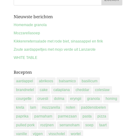
Nieuwste berichten
Homemade granola
Mozzarellasoep
Kikkererwtensalade met rode biet, sinaasappel en firik
Zoute aardappeltjes met mojo verde uit Lanzarote
WHITE TABLE
Recepten
aardappel
abrikoos
balsamico
basilicum
brandnetel
cake
cataplana
cheddar
coleslaw
courgette
cruesli
dolma
eryngii
granola
honing
kreta
lam
mozzarella
noten
paddenstoelen
paprika
parmaham
parmezaan
pasta
pizza
pulled pork
rozijnen
serranoham
soep
taart
vanille
vijgen
visschotel
wortel