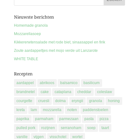
Nieuwste berichten
Homemade granola
Mozzarellasoep
Kikkererwtensalade met rode biet, sinaasappel en firik
Zoute aardappeltjes met mojo verde uit Lanzarote
WHITE TABLE
Recepten
aardappel
abrikoos
balsamico
basilicum
brandnetel
cake
cataplana
cheddar
coleslaw
courgette
cruesli
dolma
eryngii
granola
honing
kreta
lam
mozzarella
noten
paddenstoelen
paprika
parmaham
parmezaan
pasta
pizza
pulled pork
rozijnen
serranoham
soep
taart
vanille
vijgen
visschotel
wortel