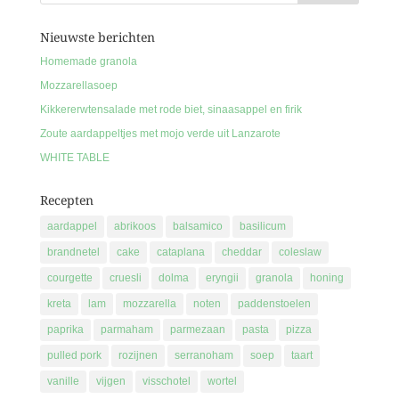
Nieuwste berichten
Homemade granola
Mozzarellasoep
Kikkererwtensalade met rode biet, sinaasappel en firik
Zoute aardappeltjes met mojo verde uit Lanzarote
WHITE TABLE
Recepten
aardappel
abrikoos
balsamico
basilicum
brandnetel
cake
cataplana
cheddar
coleslaw
courgette
cruesli
dolma
eryngii
granola
honing
kreta
lam
mozzarella
noten
paddenstoelen
paprika
parmaham
parmezaan
pasta
pizza
pulled pork
rozijnen
serranoham
soep
taart
vanille
vijgen
visschotel
wortel