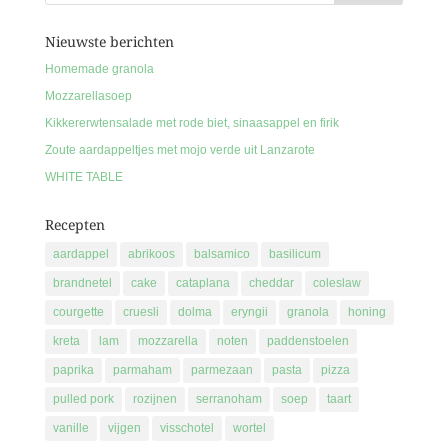
Nieuwste berichten
Homemade granola
Mozzarellasoep
Kikkererwtensalade met rode biet, sinaasappel en firik
Zoute aardappeltjes met mojo verde uit Lanzarote
WHITE TABLE
Recepten
aardappel
abrikoos
balsamico
basilicum
brandnetel
cake
cataplana
cheddar
coleslaw
courgette
cruesli
dolma
eryngii
granola
honing
kreta
lam
mozzarella
noten
paddenstoelen
paprika
parmaham
parmezaan
pasta
pizza
pulled pork
rozijnen
serranoham
soep
taart
vanille
vijgen
visschotel
wortel