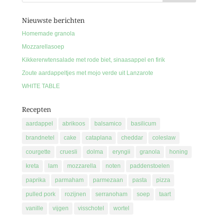
Nieuwste berichten
Homemade granola
Mozzarellasoep
Kikkererwtensalade met rode biet, sinaasappel en firik
Zoute aardappeltjes met mojo verde uit Lanzarote
WHITE TABLE
Recepten
aardappel
abrikoos
balsamico
basilicum
brandnetel
cake
cataplana
cheddar
coleslaw
courgette
cruesli
dolma
eryngii
granola
honing
kreta
lam
mozzarella
noten
paddenstoelen
paprika
parmaham
parmezaan
pasta
pizza
pulled pork
rozijnen
serranoham
soep
taart
vanille
vijgen
visschotel
wortel