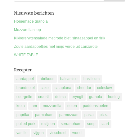
Nieuwste berichten
Homemade granola
Mozzarellasoep
Kikkererwtensalade met rode biet, sinaasappel en firik
Zoute aardappeltjes met mojo verde uit Lanzarote
WHITE TABLE
Recepten
aardappel
abrikoos
balsamico
basilicum
brandnetel
cake
cataplana
cheddar
coleslaw
courgette
cruesli
dolma
eryngii
granola
honing
kreta
lam
mozzarella
noten
paddenstoelen
paprika
parmaham
parmezaan
pasta
pizza
pulled pork
rozijnen
serranoham
soep
taart
vanille
vijgen
visschotel
wortel