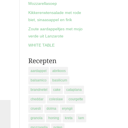
Mozzarellasoep
Kikkererwtensalade met rode
biet, sinaasappel en firik
Zoute aardappeltjes met mojo
verde uit Lanzarote
WHITE TABLE
Recepten
aardappel
abrikoos
balsamico
basilicum
brandnetel
cake
cataplana
cheddar
coleslaw
courgette
cruesli
dolma
eryngii
granola
honing
kreta
lam
mozzarella
noten