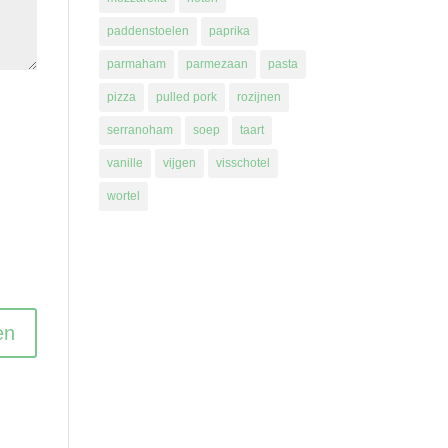
paddenstoelen
paprika
parmaham
parmezaan
pasta
pizza
pulled pork
rozijnen
serranoham
soep
taart
vanille
vijgen
visschotel
wortel