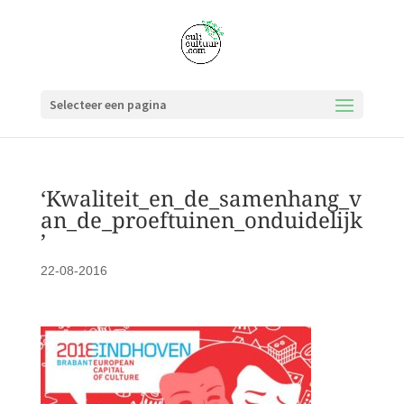
Selecteer een pagina
‘Kwaliteit_en_de_samenhang_v
an_de_proeftuinen_onduidelijk
’
22-08-2016