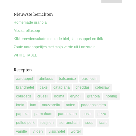
Nieuwste berichten
Homemade granola
Mozzarellasoep
Kikkererwtensalade met rode biet, sinaasappel en firik
Zoute aardappeltjes met mojo verde uit Lanzarote
WHITE TABLE
Recepten
aardappel
abrikoos
balsamico
basilicum
brandnetel
cake
cataplana
cheddar
coleslaw
courgette
cruesli
dolma
eryngii
granola
honing
kreta
lam
mozzarella
noten
paddenstoelen
paprika
parmaham
parmezaan
pasta
pizza
pulled pork
rozijnen
serranoham
soep
taart
vanille
vijgen
visschotel
wortel