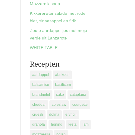
Mozzarellasoep
Kikkererwtensalade met rode
biet, sinaasappel en firik
Zoute aardappeltjes met mojo
verde uit Lanzarote
WHITE TABLE
Recepten
aardappel
abrikoos
balsamico
basilicum
brandnetel
cake
cataplana
cheddar
coleslaw
courgette
cruesli
dolma
eryngii
granola
honing
kreta
lam
mozzarella
noten