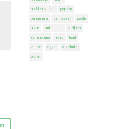
paddenstoelen
paprika
parmaham
parmezaan
pasta
pizza
pulled pork
rozijnen
serranoham
soep
taart
vanille
vijgen
visschotel
wortel