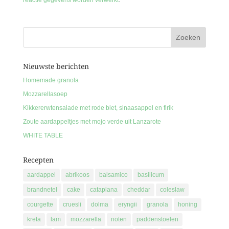
reactie gegevens worden verwerkt
.
Nieuwste berichten
Homemade granola
Mozzarellasoep
Kikkererwtensalade met rode biet, sinaasappel en firik
Zoute aardappeltjes met mojo verde uit Lanzarote
WHITE TABLE
Recepten
aardappel
abrikoos
balsamico
basilicum
brandnetel
cake
cataplana
cheddar
coleslaw
courgette
cruesli
dolma
eryngii
granola
honing
kreta
lam
mozzarella
noten
paddenstoelen