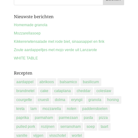
Nieuwste berichten
Homemade granola
Mozzarellasoep
Kikkererwtensalade met rode biet, sinaasappel en firik
Zoute aardappeltjes met mojo verde uit Lanzarote
WHITE TABLE
Recepten
aardappel
abrikoos
balsamico
basilicum
brandnetel
cake
cataplana
cheddar
coleslaw
courgette
cruesli
dolma
eryngii
granola
honing
kreta
lam
mozzarella
noten
paddenstoelen
paprika
parmaham
parmezaan
pasta
pizza
pulled pork
rozijnen
serranoham
soep
taart
vanille
vijgen
visschotel
wortel