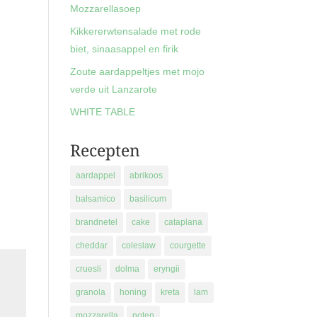
Mozzarellasoep
Kikkererwtensalade met rode
biet, sinaasappel en firik
Zoute aardappeltjes met mojo
verde uit Lanzarote
WHITE TABLE
Recepten
aardappel
abrikoos
balsamico
basilicum
brandnetel
cake
cataplana
cheddar
coleslaw
courgette
cruesli
dolma
eryngii
granola
honing
kreta
lam
mozzarella
noten