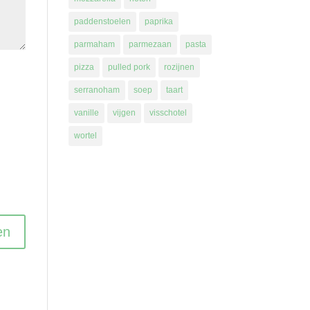
paddenstoelen
paprika
parmaham
parmezaan
pasta
pizza
pulled pork
rozijnen
serranoham
soep
taart
vanille
vijgen
visschotel
wortel