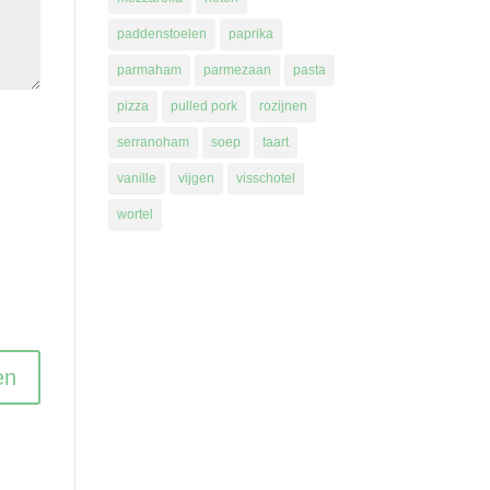
paddenstoelen
paprika
parmaham
parmezaan
pasta
pizza
pulled pork
rozijnen
serranoham
soep
taart
vanille
vijgen
visschotel
wortel