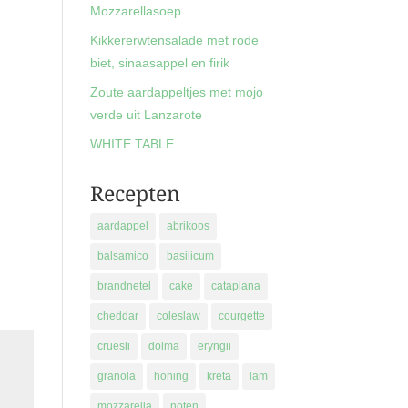
Mozzarellasoep
Kikkererwtensalade met rode
biet, sinaasappel en firik
Zoute aardappeltjes met mojo
verde uit Lanzarote
WHITE TABLE
Recepten
aardappel
abrikoos
balsamico
basilicum
brandnetel
cake
cataplana
cheddar
coleslaw
courgette
cruesli
dolma
eryngii
granola
honing
kreta
lam
mozzarella
noten