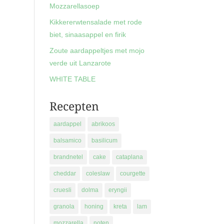
Mozzarellasoep
Kikkererwtensalade met rode
biet, sinaasappel en firik
Zoute aardappeltjes met mojo
verde uit Lanzarote
WHITE TABLE
Recepten
aardappel
abrikoos
balsamico
basilicum
brandnetel
cake
cataplana
cheddar
coleslaw
courgette
cruesli
dolma
eryngii
granola
honing
kreta
lam
mozzarella
noten