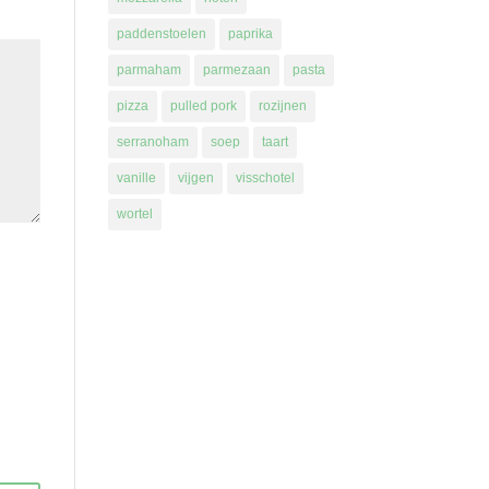
paddenstoelen
paprika
parmaham
parmezaan
pasta
pizza
pulled pork
rozijnen
serranoham
soep
taart
vanille
vijgen
visschotel
wortel