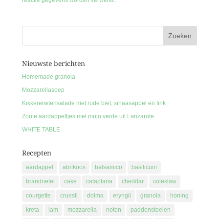
reactie gegevens worden verwerkt
.
Nieuwste berichten
Homemade granola
Mozzarellasoep
Kikkererwtensalade met rode biet, sinaasappel en firik
Zoute aardappeltjes met mojo verde uit Lanzarote
WHITE TABLE
Recepten
aardappel
abrikoos
balsamico
basilicum
brandnetel
cake
cataplana
cheddar
coleslaw
courgette
cruesli
dolma
eryngii
granola
honing
kreta
lam
mozzarella
noten
paddenstoelen