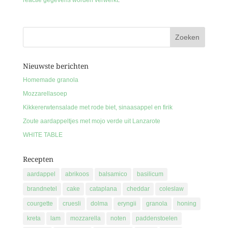
reactie gegevens worden verwerkt
.
Nieuwste berichten
Homemade granola
Mozzarellasoep
Kikkererwtensalade met rode biet, sinaasappel en firik
Zoute aardappeltjes met mojo verde uit Lanzarote
WHITE TABLE
Recepten
aardappel
abrikoos
balsamico
basilicum
brandnetel
cake
cataplana
cheddar
coleslaw
courgette
cruesli
dolma
eryngii
granola
honing
kreta
lam
mozzarella
noten
paddenstoelen