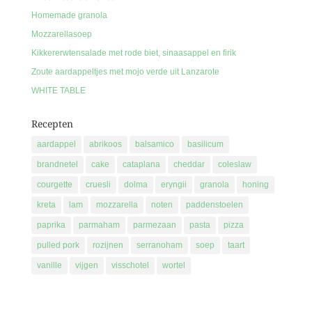
Homemade granola
Mozzarellasoep
Kikkererwtensalade met rode biet, sinaasappel en firik
Zoute aardappeltjes met mojo verde uit Lanzarote
WHITE TABLE
Recepten
aardappel
abrikoos
balsamico
basilicum
brandnetel
cake
cataplana
cheddar
coleslaw
courgette
cruesli
dolma
eryngii
granola
honing
kreta
lam
mozzarella
noten
paddenstoelen
paprika
parmaham
parmezaan
pasta
pizza
pulled pork
rozijnen
serranoham
soep
taart
vanille
vijgen
visschotel
wortel