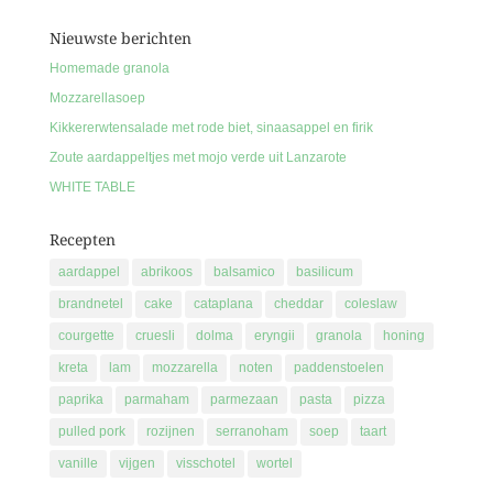
Nieuwste berichten
Homemade granola
Mozzarellasoep
Kikkererwtensalade met rode biet, sinaasappel en firik
Zoute aardappeltjes met mojo verde uit Lanzarote
WHITE TABLE
Recepten
aardappel
abrikoos
balsamico
basilicum
brandnetel
cake
cataplana
cheddar
coleslaw
courgette
cruesli
dolma
eryngii
granola
honing
kreta
lam
mozzarella
noten
paddenstoelen
paprika
parmaham
parmezaan
pasta
pizza
pulled pork
rozijnen
serranoham
soep
taart
vanille
vijgen
visschotel
wortel