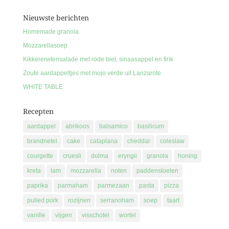
Nieuwste berichten
Homemade granola
Mozzarellasoep
Kikkererwtensalade met rode biet, sinaasappel en firik
Zoute aardappeltjes met mojo verde uit Lanzarote
WHITE TABLE
Recepten
aardappel
abrikoos
balsamico
basilicum
brandnetel
cake
cataplana
cheddar
coleslaw
courgette
cruesli
dolma
eryngii
granola
honing
kreta
lam
mozzarella
noten
paddenstoelen
paprika
parmaham
parmezaan
pasta
pizza
pulled pork
rozijnen
serranoham
soep
taart
vanille
vijgen
visschotel
wortel