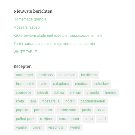
Nieuwste berichten
Homemade granola
Mozzarellasoep
Kikkererwtensalade met rode biet, sinaasappel en firik
Zoute aardappeltjes met mojo verde uit Lanzarote
WHITE TABLE
Recepten
aardappel
abrikoos
balsamico
basilicum
brandnetel
cake
cataplana
cheddar
coleslaw
courgette
cruesli
dolma
eryngii
granola
honing
kreta
lam
mozzarella
noten
paddenstoelen
paprika
parmaham
parmezaan
pasta
pizza
pulled pork
rozijnen
serranoham
soep
taart
vanille
vijgen
visschotel
wortel