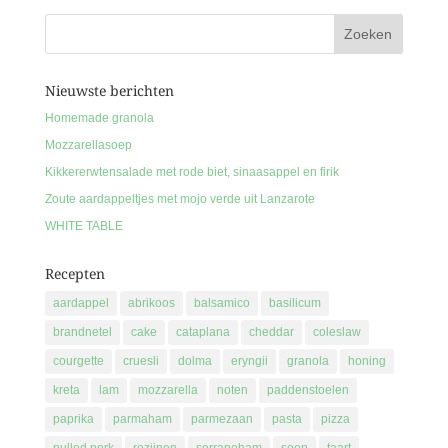
Nieuwste berichten
Homemade granola
Mozzarellasoep
Kikkererwtensalade met rode biet, sinaasappel en firik
Zoute aardappeltjes met mojo verde uit Lanzarote
WHITE TABLE
Recepten
aardappel
abrikoos
balsamico
basilicum
brandnetel
cake
cataplana
cheddar
coleslaw
courgette
cruesli
dolma
eryngii
granola
honing
kreta
lam
mozzarella
noten
paddenstoelen
paprika
parmaham
parmezaan
pasta
pizza