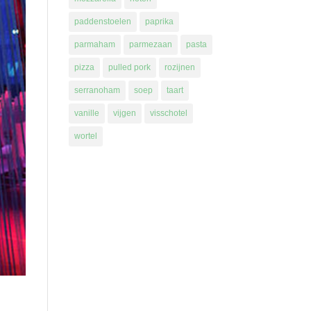
paddenstoelen
paprika
parmaham
parmezaan
pasta
pizza
pulled pork
rozijnen
serranoham
soep
taart
vanille
vijgen
visschotel
wortel