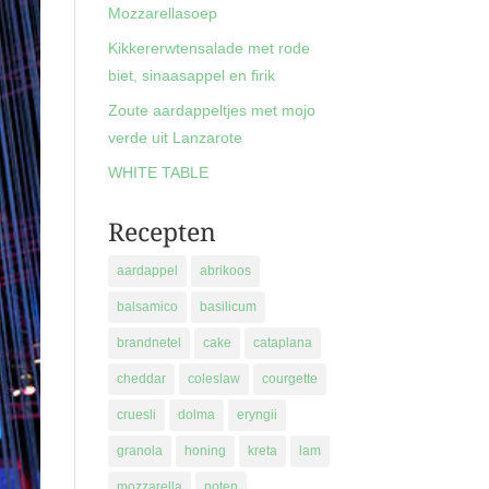
Mozzarellasoep
Kikkererwtensalade met rode
biet, sinaasappel en firik
Zoute aardappeltjes met mojo
verde uit Lanzarote
WHITE TABLE
Recepten
aardappel
abrikoos
balsamico
basilicum
brandnetel
cake
cataplana
cheddar
coleslaw
courgette
cruesli
dolma
eryngii
granola
honing
kreta
lam
mozzarella
noten