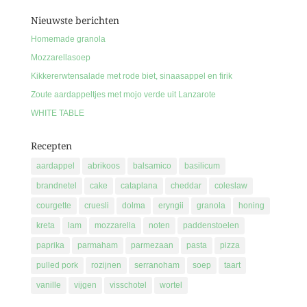
Nieuwste berichten
Homemade granola
Mozzarellasoep
Kikkererwtensalade met rode biet, sinaasappel en firik
Zoute aardappeltjes met mojo verde uit Lanzarote
WHITE TABLE
Recepten
aardappel
abrikoos
balsamico
basilicum
brandnetel
cake
cataplana
cheddar
coleslaw
courgette
cruesli
dolma
eryngii
granola
honing
kreta
lam
mozzarella
noten
paddenstoelen
paprika
parmaham
parmezaan
pasta
pizza
pulled pork
rozijnen
serranoham
soep
taart
vanille
vijgen
visschotel
wortel